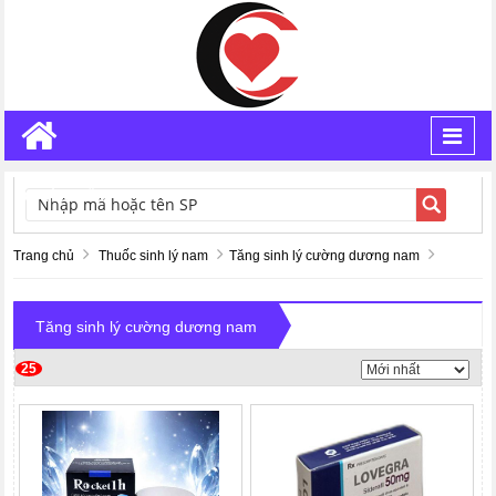
Toggl
navig
TÌM KIẾM
Trang chủ
Thuốc sinh lý nam
Tăng sinh lý cường dương nam
Tăng sinh lý cường dương nam
25