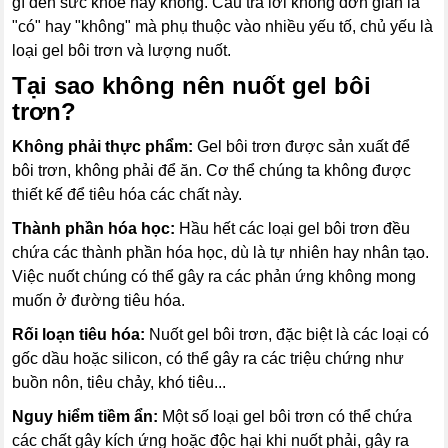
gì đến sức khỏe hay không. Câu trả lời không đơn giản là
"có" hay "không" mà phụ thuộc vào nhiều yếu tố, chủ yếu là
loại gel bôi trơn và lượng nuốt.
Tại sao không nên nuốt gel bôi
trơn?
Không phải thực phẩm:
Gel bôi trơn được sản xuất để
bôi trơn, không phải để ăn. Cơ thể chúng ta không được
thiết kế để tiêu hóa các chất này.
Thành phần hóa học:
Hầu hết các loại gel bôi trơn đều
chứa các thành phần hóa học, dù là tự nhiên hay nhân tạo.
Việc nuốt chúng có thể gây ra các phản ứng không mong
muốn ở đường tiêu hóa.
Rối loạn tiêu hóa:
Nuốt gel bôi trơn, đặc biệt là các loại có
gốc dầu hoặc silicon, có thể gây ra các triệu chứng như
buồn nôn, tiêu chảy, khó tiêu...
Nguy hiểm tiềm ẩn:
Một số loại gel bôi trơn có thể chứa
các chất gây kích ứng hoặc độc hại khi nuốt phải, gây ra