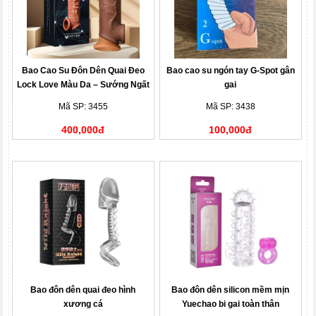
Bao Cao Su Đôn Dên Quai Đeo
Bao cao su ngón tay G-Spot gân
Lock Love Màu Da – Sướng Ngất
gai
Ngây
Mã SP: 3455
Mã SP: 3438
400,000đ
100,000đ
Bao đôn dên quai đeo hình
Bao đôn dên silicon mềm mịn
xương cá
Yuechao bi gai toàn thân