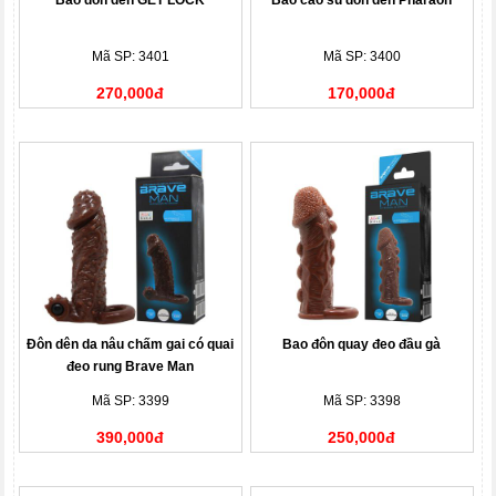
Bao đôn dên GET LOCK
Bao cao su đôn dên Pharaon
Mã SP: 3401
Mã SP: 3400
270,000đ
170,000đ
Đôn dên da nâu chấm gai có quai
Bao đôn quay đeo đầu gà
đeo rung Brave Man
Mã SP: 3399
Mã SP: 3398
390,000đ
250,000đ