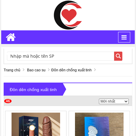
Toggl
navig
TÌM KIẾM
Trang chủ
Bao cao su
Đôn dên chống xuất tinh
Đôn dên chống xuất tinh
46