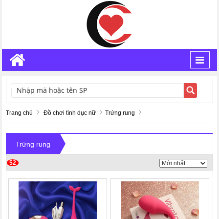
Toggl
navig
TÌM KIẾM
Trang chủ
Đồ chơi tình dục nữ
Trứng rung
Trứng rung
52