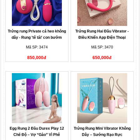
Trứng rung Private cá heo không
Trứng Rung Hai Đầu Vibrator -
dây - Rung 'tê tái' con bướm
Điều Khiển App Điện Thoại
vàng
Mã SP: 3474
Mã SP: 3470
850,000đ
650,000đ
Egg Rung 2 Đầu Durex Play 12
Trứng Rung Mini Vibrator Không
Chế Độ – Vợ “Gào” Vì Phê
Dây – Sướng Rạo Rực