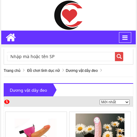
Toggl
navig
TÌM KIẾM
Trang chủ
Đồ chơi tình dục nữ
Dương vật dây đeo
Dương vật dây đeo
5