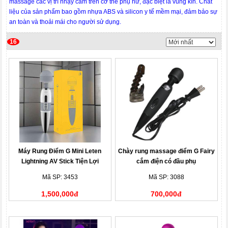
massage các vị trí nhạy cảm trên cơ thể phụ nữ, đặc biệt là vùng kín. Chất
liệu của sản phẩm bao gồm nhựa ABS và silicon y tế mềm mại, đảm bảo sự
an toàn và thoải mái cho người sử dụng.
16
Máy Rung Điểm G Mini Leten
Chày rung massage điểm G Fairy
Lightning AV Stick Tiện Lợi
cắm điện có đầu phụ
Mã SP: 3453
Mã SP: 3088
1,500,000đ
700,000đ