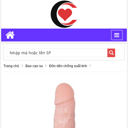
Toggl
navig
TÌM KIẾM
Trang chủ
Bao cao su
Đôn dên chống xuất tinh