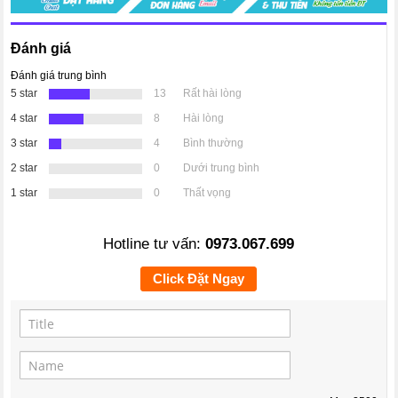
Đánh giá
Đánh giá trung bình
5 star
13
Rất hài lòng
4 star
8
Hài lòng
3 star
4
Bình thường
2 star
0
Dưới trung bình
1 star
0
Thất vọng
Hotline tư vấn:
0973.067.699
Click Đặt Ngay