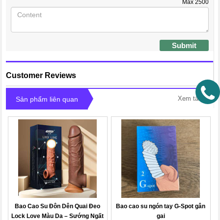
Max
2500
Submit
Customer Reviews
Xem tất cả
Sản phẩm liên quan
Bao Cao Su Đôn Dên Quai Đeo
Bao cao su ngón tay G-Spot gân
Lock Love Màu Da – Sướng Ngất
gai