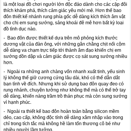
là một loại đồ chơi người lớn độc đáo dành cho các cặp đôi
thích khám phá, thích cảm giác yêu mới mẻ. Hơn thế bao
đôn thiết kế nhánh rung phía gốc dễ dàng kích thích âm vật
cho chị em sung sướng, sảng khoái đê mê hơn bất kỳ loại
đồ tình dục nào.
- Bao đôn được thiết kế dựa trên mô phỏng kích thước
dương vật của đàn ông, với những gân chằng chịt nổi cộm
dễ dàng va chạm trực tiếp tới thành âm đạo khiến chị em
sướng dồn dập và cảm giác được cọ sát sung sướng nhiều
hơn.
- Ngoài ra những anh chàng vốn nhanh xuất tinh, yếu sinh
lý không thể giữ cương cứng lâu dài, khó có thể dẫn dắt
bạn tình về đích. Nhưng khi sử dụng bao đôn quay đeo có
rung nhánh, chuyện tưởng như không thể mà có thể trở tay
dễ dàng, khiến nàng trầm trồ thán phục mà còn sung sướng
vì hạnh phúc.
- Ngoài ra thiết kế bao đôn hoàn toàn bằng silicon mềm
dẻo, cao cấp, không độc tính dễ dàng xâm nhập vào trong
chỉ trong tích tắc mà không hề làm tổn thương cô bé như
nhiều người lầm tưởng.