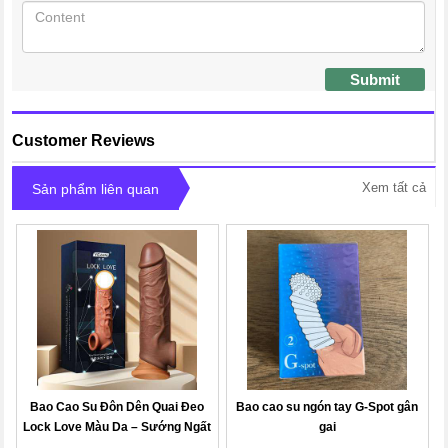
Submit
Customer Reviews
Xem tất cả
Sản phẩm liên quan
Bao Cao Su Đôn Dên Quai Đeo
Bao cao su ngón tay G-Spot gân
Lock Love Màu Da – Sướng Ngất
gai
Ngây