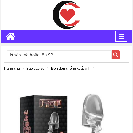
Toggl
navig
TÌM KIẾM
Trang chủ
Bao cao su
Đôn dên chống xuất tinh