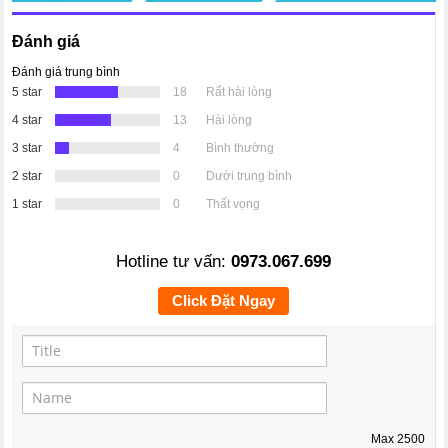
Đánh giá
Đánh giá trung bình
5 star
18
Rất hài lòng
4 star
13
Hài lòng
3 star
4
Bình thường
2 star
0
Dưới trung bình
1 star
0
Thất vọng
Hotline tư vấn:
0973.067.699
Click Đặt Ngay
Max
2500