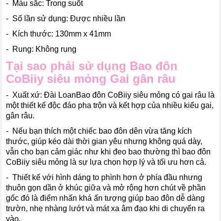
- Màu sắc: Trong suốt
- Số lần sử dụng: Được nhiều lần
- Kích thước: 130mm x 41mm
- Rung: Không rung
Tại sao phải sử dụng Bao đôn
CoBiiy siêu mỏng Gai gân râu
- Xuất xứ: Đài LoanBao đôn CoBiiy siêu mỏng có gai râu là
một thiết kế độc đáo pha trộn và kết hợp của nhiều kiểu gai,
gân râu.
- Nếu bạn thích một chiếc bao đôn dên vừa tăng kích
thước, giúp kéo dài thời gian yêu nhưng không quá dày,
vẫn cho bạn cảm giác như khi đeo bao thường thì bao đôn
CoBiiy siêu mỏng là sự lựa chọn hợp lý và tối ưu hơn cả.
- Thiết kế với hình dáng to phình hơn ở phía đầu nhưng
thuôn gọn dần ở khúc giữa và mở rộng hơn chút về phần
gốc đó là điểm nhấn khá ấn tượng giúp bao đôn dễ dàng
trườn, nhẹ nhàng lướt và mát xa âm đạo khi di chuyển ra
vào.