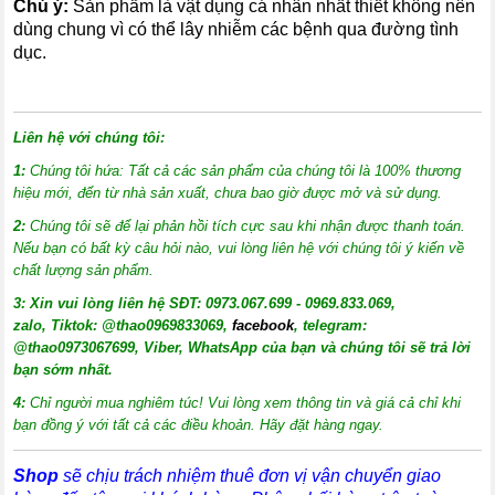
Chú ý:
Sản phẩm là vật dụng cá nhân nhất thiết không nên
dùng chung vì có thể lây nhiễm các bệnh qua đường tình
dục.
Liên hệ với chúng tôi:
1:
Chúng tôi hứa: Tất cả các sản phẩm của chúng tôi là 100% thương
hiệu mới, đến từ nhà sản xuất, chưa bao giờ được mở và sử dụng.
2:
Chúng tôi sẽ để lại phản hồi tích cực sau khi nhận được thanh toán.
Nếu bạn có bất kỳ câu hỏi nào, vui lòng liên hệ với chúng tôi ý kiến về
chất lượng sản phẩm.
3:
X
in vui lòng liên hệ SĐT: 0973.067.699 - 0969.833.069,
zalo, Tiktok: @thao0969833069,
facebook
, telegram:
@thao0973067699
, Viber, WhatsApp của bạn và chúng tôi sẽ trả lời
bạn sớm nhất.
4:
Chỉ người mua nghiêm túc! Vui lòng xem thông tin và giá cả chỉ khi
bạn đồng ý với tất cả các điều khoản. Hãy đặt hàng ngay.
Shop
sẽ chịu trách nhiệm thuê đơn vị vận chuyển giao