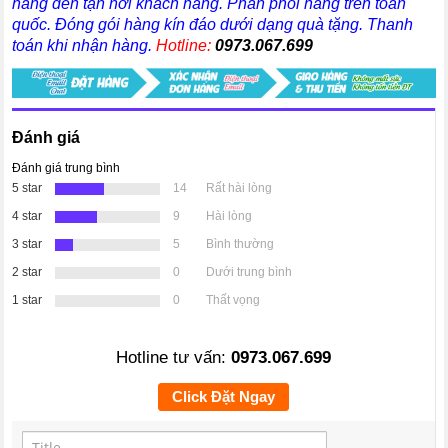
hàng đến tận nơi khách hàng
. Phân phối hàng trên toàn
quốc. Đóng gói hàng kín đáo dưới dạng quà tặng. Thanh
toán khi nhận hàng.
Hotline:
0973.067.699
Đánh giá
Đánh giá trung bình
5 star
14
Rất hài lòng
4 star
9
Hài lòng
3 star
5
Bình thường
2 star
0
Dưới trung bình
1 star
0
Thất vọng
Hotline tư vấn:
0973.067.699
Click Đặt Ngay