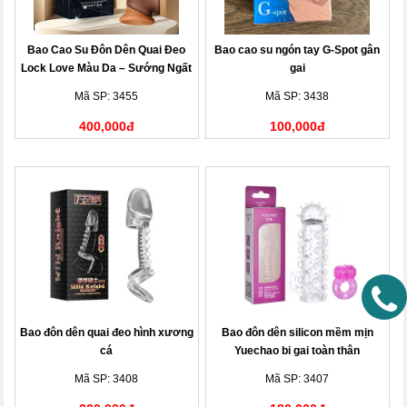
Bao Cao Su Đôn Dên Quai Đeo
Bao cao su ngón tay G-Spot gân
Lock Love Màu Da – Sướng Ngất
gai
Ngây
Mã SP: 3455
Mã SP: 3438
400,000đ
100,000đ
Bao đôn dên quai đeo hình xương
Bao đôn dên silicon mềm mịn
cá
Yuechao bi gai toàn thân
Mã SP: 3408
Mã SP: 3407