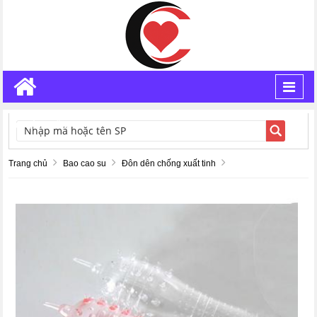
Toggl
navig
TÌM KIẾM
Trang chủ
Bao cao su
Đôn dên chống xuất tinh