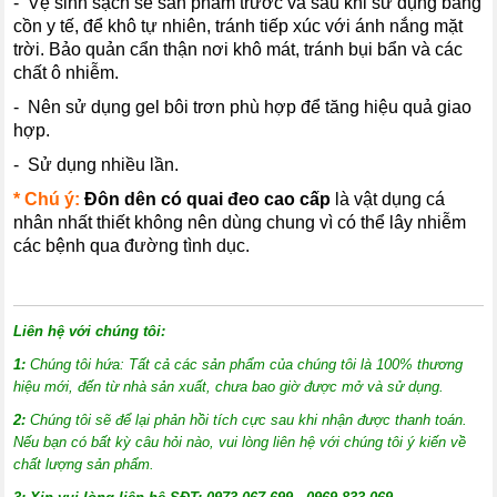
- Vệ sinh sạch sẽ sản phẩm trước và sau khi sử dụng bằng
cồn y tế, để khô tự nhiên, tránh tiếp xúc với ánh nắng mặt
trời. Bảo quản cẩn thận nơi khô mát, tránh bụi bẩn và các
chất ô nhiễm.
- Nên sử dụng gel bôi trơn phù hợp để tăng hiệu quả giao
hợp.
- Sử dụng nhiều lần.
* Chú ý:
Đôn dên có quai đeo
cao cấp
là vật dụng cá
nhân nhất thiết không nên dùng chung vì có thể lây nhiễm
các bệnh qua đường tình dục.
Liên hệ với chúng tôi:
1:
Chúng tôi hứa: Tất cả các sản phẩm của chúng tôi là 100% thương
hiệu mới, đến từ nhà sản xuất, chưa bao giờ được mở và sử dụng.
2:
Chúng tôi sẽ để lại phản hồi tích cực sau khi nhận được thanh toán.
Nếu bạn có bất kỳ câu hỏi nào, vui lòng liên hệ với chúng tôi ý kiến về
chất lượng sản phẩm.