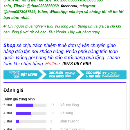
3:
X
in vui lòng liên hệ SĐT: 0973.067.699 - 0969.833.069,
zalo, Tiktok: @thao0969833069,
facebook
, telegram:
@thao0973067699
, Viber, WhatsApp của bạn và chúng tôi sẽ trả lời
bạn sớm nhất.
4:
Chỉ người mua nghiêm túc! Vui lòng xem thông tin và giá cả chỉ khi
bạn đồng ý với tất cả các điều khoản. Hãy đặt hàng ngay.
Shop
sẽ chịu trách nhiệm thuê đơn vị vận chuyển giao
hàng đến tận nơi khách hàng
. Phân phối hàng trên toàn
quốc. Đóng gói hàng kín đáo dưới dạng quà tặng. Thanh
toán khi nhận hàng.
Hotline:
0973.067.699
Đánh giá
Đánh giá trung bình
5 star
17
Rất hài lòng
4 star
12
Hài lòng
3 star
3
Bình thường
2 star
0
Dưới trung bình