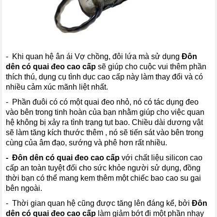
- Khi quan hệ ân ái Vợ chồng, đôi lứa mà sử dụng
Đôn
dên có quai đeo
cao cấp
sẽ giúp cho cuộc vui thêm phần
thích thú, dụng cụ tình dục cao cấp này làm thay đổi và có
nhiều cảm xúc mãnh liệt nhất.
- Phần đuôi có có một quai đeo nhỏ, nó có tác dụng đeo
vào bên trong tinh hoàn của bạn nhằm giúp cho việc quan
hệ không bị xảy ra tình trạng tụt bao. Chiều dài dương vật
sẽ làm tăng kích thước thêm , nó sẽ tiến sát vào bên trong
cùng của âm đạo, sướng và phê hơn rất nhiều.
- Đôn dên có quai đeo
cao cấp
với chất liệu silicon cao
cấp an toàn tuyệt đối cho sức khỏe người sử dụng, đồng
thời bạn có thể mang kem thêm một chiếc bao cao su gai
bên ngoài.
- Thời gian quan hệ cũng được tăng lên đáng kể, bởi
Đôn
dên có quai đeo
cao cấp
làm giảm bớt đi một phần nhạy