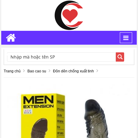
Toggl
navig
TÌM KIẾM
Trang chủ
Bao cao su
Đôn dên chống xuất tinh