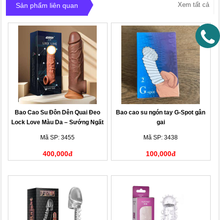
Xem tất cả
Sản phẩm liên quan
Bao Cao Su Đôn Dên Quai Đeo
Bao cao su ngón tay G-Spot gân
Lock Love Màu Da – Sướng Ngất
gai
Ngây
Mã SP: 3455
Mã SP: 3438
400,000đ
100,000đ