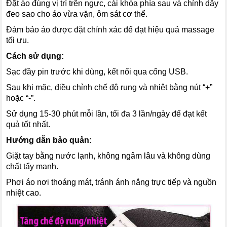
Đặt áo đúng vị trí trên ngực, cài khóa phía sau và chỉnh dây
đeo sao cho áo vừa vặn, ôm sát cơ thể.
Đảm bảo áo được đặt chính xác để đạt hiệu quả massage
tối ưu.
Cách sử dụng:
Sạc đầy pin trước khi dùng, kết nối qua cổng USB.
Sau khi mặc, điều chỉnh chế độ rung và nhiệt bằng nút “+”
hoặc “-”.
Sử dụng 15-30 phút mỗi lần, tối đa 3 lần/ngày để đạt kết
quả tốt nhất.
Hướng dẫn bảo quản:
Giặt tay bằng nước lạnh, không ngâm lâu và không dùng
chất tẩy mạnh.
Phơi áo nơi thoáng mát, tránh ánh nắng trực tiếp và nguồn
nhiệt cao.