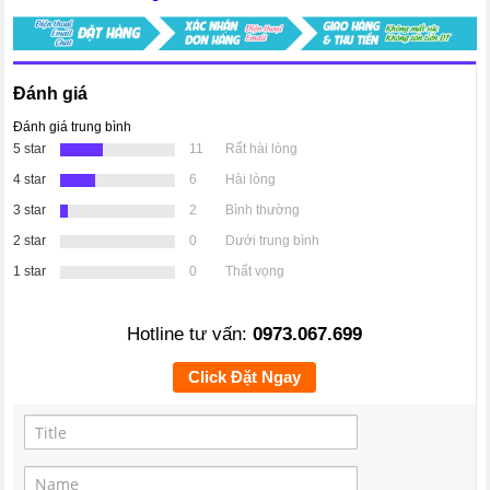
Đánh giá
Đánh giá trung bình
5 star
11
Rất hài lòng
4 star
6
Hài lòng
3 star
2
Bình thường
2 star
0
Dưới trung bình
1 star
0
Thất vọng
Hotline tư vấn:
0973.067.699
Click Đặt Ngay