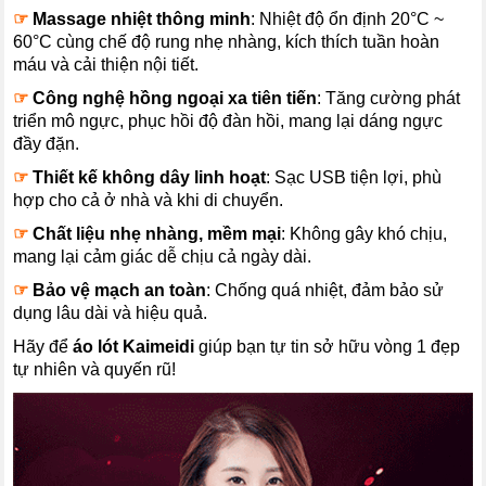
☞
Massage nhiệt thông minh
: Nhiệt độ ổn định 20°C ~
60°C cùng chế độ rung nhẹ nhàng, kích thích tuần hoàn
máu và cải thiện nội tiết.
☞
Công nghệ hồng ngoại xa tiên tiến
: Tăng cường phát
triển mô ngực, phục hồi độ đàn hồi, mang lại dáng ngực
đầy đặn.
☞
Thiết kế không dây linh hoạt
: Sạc USB tiện lợi, phù
hợp cho cả ở nhà và khi di chuyển.
☞
Chất liệu nhẹ nhàng, mềm mại
: Không gây khó chịu,
mang lại cảm giác dễ chịu cả ngày dài.
☞
Bảo vệ mạch an toàn
: Chống quá nhiệt, đảm bảo sử
dụng lâu dài và hiệu quả.
Hãy để
áo lót Kaimeidi
giúp bạn tự tin sở hữu vòng 1 đẹp
tự nhiên và quyến rũ!