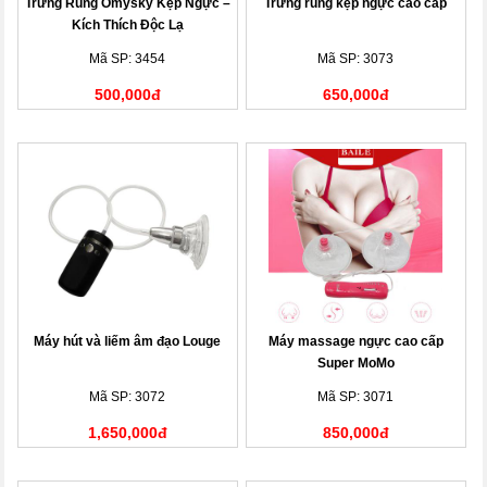
Trứng Rung Omysky Kẹp Ngực –
Trứng rung kẹp ngực cao cấp
Kích Thích Độc Lạ
Mã SP: 3454
Mã SP: 3073
500,000đ
650,000đ
Máy hút và liếm âm đạo Louge
Máy massage ngực cao cấp
Super MoMo
Mã SP: 3072
Mã SP: 3071
1,650,000đ
850,000đ