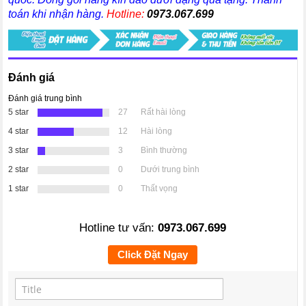
toán khi nhận hàng.
Hotline:
0973.067.699
Đánh giá
Đánh giá trung bình
5 star
27
Rất hài lòng
4 star
12
Hài lòng
3 star
3
Bình thường
2 star
0
Dưới trung bình
1 star
0
Thất vọng
Hotline tư vấn:
0973.067.699
Click Đặt Ngay