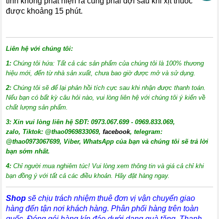
tình không phát hiện ra cũng phải đợi sau khi xịt thuốc
được khoảng 15 phút.
Liên hệ với chúng tôi:
1:
Chúng tôi hứa: Tất cả các sản phẩm của chúng tôi là 100% thương
hiệu mới, đến từ nhà sản xuất, chưa bao giờ được mở và sử dụng.
2:
Chúng tôi sẽ để lại phản hồi tích cực sau khi nhận được thanh toán.
Nếu bạn có bất kỳ câu hỏi nào, vui lòng liên hệ với chúng tôi ý kiến về
chất lượng sản phẩm.
3:
X
in vui lòng liên hệ SĐT: 0973.067.699 - 0969.833.069,
zalo, Tiktok: @thao0969833069,
facebook
, telegram:
@thao0973067699
, Viber, WhatsApp của bạn và chúng tôi sẽ trả lời
bạn sớm nhất.
4:
Chỉ người mua nghiêm túc! Vui lòng xem thông tin và giá cả chỉ khi
bạn đồng ý với tất cả các điều khoản. Hãy đặt hàng ngay.
Shop
sẽ chịu trách nhiệm thuê đơn vị vận chuyển giao
hàng đến tận nơi khách hàng
. Phân phối hàng trên toàn
quốc. Đóng gói hàng kín đáo dưới dạng quà tặng. Thanh