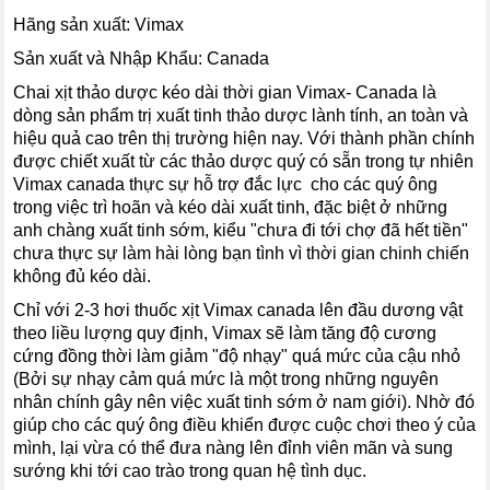
Hãng sản xuất: Vimax
Sản xuất và Nhập Khẩu: Canada
Chai xịt thảo dược kéo dài thời gian Vimax- Canada là
dòng sản phẩm trị xuất tinh thảo dược lành tính, an toàn và
hiệu quả cao trên thị trường hiện nay. Với thành phần chính
được chiết xuất từ các thảo dược quý có sẵn trong tự nhiên
Vimax canada thực sự hỗ trợ đắc lực cho các quý ông
trong việc trì hoãn và kéo dài xuất tinh, đặc biệt ở những
anh chàng xuất tinh sớm, kiểu "chưa đi tới chợ đã hết tiền"
chưa thực sự làm hài lòng bạn tình vì thời gian chinh chiến
không đủ kéo dài.
Chỉ với 2-3 hơi thuốc xịt Vimax canada lên đầu dương vật
theo liều lượng quy định, Vimax sẽ làm tăng độ cương
cứng đồng thời làm giảm "độ nhạy" quá mức của cậu nhỏ
(Bởi sự nhạy cảm quá mức là một trong những nguyên
nhân chính gây nên việc xuất tinh sớm ở nam giới). Nhờ đó
giúp cho các quý ông điều khiển được cuộc chơi theo ý của
mình, lại vừa có thể đưa nàng lên đỉnh viên mãn và sung
sướng khi tới cao trào trong quan hệ tình dục.