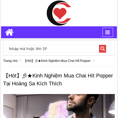
Toggl
navig
TÌM KIẾM
Trang chủ
【Hót】彡★Kinh Nghiệm Mua Chai Hít Popper
【Hót】彡★Kinh Nghiệm Mua Chai Hít Popper
Tại Hoàng Sa Kích Thích