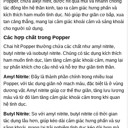
Popper, chứa alkyl nitrit, được hít qua mũi và nhanh chóng
tác động lên hệ thần kinh, tạo ra cảm giác hưng phấn và
kích thích ham muốn tình dục. Nó giúp thư giãn cơ bắp, xua
tan căng thẳng, mang lại cảm giác khoái cảm và sảng khoái
cho người sử dụng.
Các hợp chất trong Popper
Chai hít Popper thường chứa các chất như amyl nitrite,
butyl nitrite và isobutyl nitrite. Chúng có tác dụng kích thích
ham muốn tình dục, làm tăng cảm giác khoái cảm, mang lại
sự phấn khích cho cậu nhỏ và hỗ trợ thư giãn tinh thần.
Amyl Nitrite:
Đây là thành phần chính trong nhiều loại
Popper, với tác dụng giãn nở mạch máu, đặc biệt là ở vùng
dương vật. Amyl nitrite giúp cơ thể thư giãn, tăng lưu lượng
máu và từ đó làm tăng cảm giác khoái cảm trong khi quan
hệ tình dục.
Butyl Nitrite:
So với amyl nitrite, butyl nitrite có thời gian
tác dụng lâu hơn, giúp kéo dài cảm giác hưng phấn và sự
sảng khoái, mang lại trải nghiệm tình dục kéo dài hơn mà