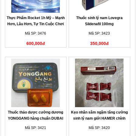
Thực Phẩm Rocket 1h Mỹ – Mạnh
Thuốc sinh lý nam Lovegra
Hơn, Lâu Hơn, Tự Tin Cuộc Chơi
Sildenafil 100mg
Mã SP: 3476
Mã SP: 3423
600,000đ
350,000đ
Thuốc thảo dược cường dương
Kẹo nhân sâm ngậm tăng cường
YONGGANG hàng chuẩn DUBAI
sinh lý nam giới HAMER chính
hãng
Mã SP: 3421
Mã SP: 3420