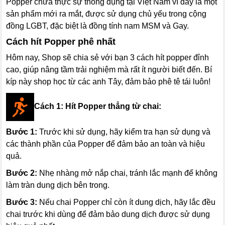
Popper chưa thực sự thông dụng tại Việt Nam vì đây là một
sản phẩm mới ra mắt, được sử dụng chủ yếu trong cộng
đồng LGBT, đặc biệt là đồng tính nam MSM và Gay.
Cách hít Popper phê nhất
Hôm nay, Shop sẽ chia sẻ với bạn 3 cách hít popper đỉnh
cao, giúp nâng tầm trải nghiệm mà rất ít người biết đến. Bí
kíp này shop học từ các anh Tây, đảm bảo phê tê tái luôn!
Cách 1: Hít Popper thẳng từ chai:
Bước 1:
Trước khi sử dụng, hãy kiểm tra hạn sử dụng và
các thành phần của Popper để đảm bảo an toàn và hiệu
quả.
Bước 2:
Nhẹ nhàng mở nắp chai, tránh lắc mạnh để không
làm tràn dung dịch bên trong.
Bước 3:
Nếu chai Popper chỉ còn ít dung dịch, hãy lắc đều
chai trước khi dùng để đảm bảo dung dịch được sử dụng