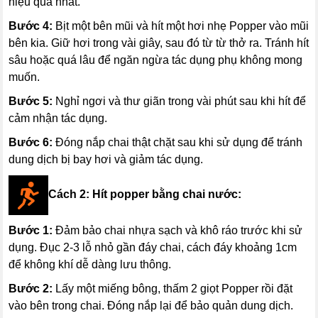
hiệu quả nhất.
Bước 4:
Bịt một bên mũi và hít một hơi nhẹ Popper vào mũi
bên kia. Giữ hơi trong vài giây, sau đó từ từ thở ra. Tránh hít
sâu hoặc quá lâu để ngăn ngừa tác dụng phụ không mong
muốn.
Bước 5:
Nghỉ ngơi và thư giãn trong vài phút sau khi hít để
cảm nhận tác dụng.
Bước 6:
Đóng nắp chai thật chặt sau khi sử dụng để tránh
dung dịch bị bay hơi và giảm tác dụng.
Cách 2: Hít popper bằng chai nước:
Bước 1:
Đảm bảo chai nhựa sạch và khô ráo trước khi sử
dụng. Đục 2-3 lỗ nhỏ gần đáy chai, cách đáy khoảng 1cm
để không khí dễ dàng lưu thông.
Bước 2:
Lấy một miếng bông, thấm 2 giọt Popper rồi đặt
vào bên trong chai. Đóng nắp lại để bảo quản dung dịch.