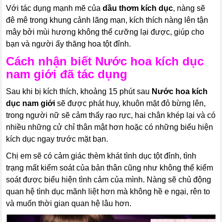
Với tác dụng mạnh mẽ của
dầu thơm kích dục
, nàng sẽ
đê mê trong khung cảnh lãng mạn, kích thích nàng lên tận
mây bởi mùi hương không thể cưỡng lại được, giúp cho
bạn và người ấy thăng hoa tột đỉnh.
Cách nhận biết
Nước hoa kích dục
nam giới
đã tác dụng
Sau khi bị kích thích, khoảng 15 phút sau
Nước hoa kích
dục nam giới
sẽ được phát huy, khuôn mặt đỏ bừng lên,
trong người nữ sẽ cảm thấy rạo rực, hai chân khép lại và có
nhiều những cử chỉ thân mật hơn hoặc có những biểu hiện
kích dục ngay trước mặt bạn.
Chị em sẽ có cảm giác thèm khát tình dục tột đỉnh, tình
trạng mất kiểm soát của bản thân cũng như không thể kiểm
soát được biểu hiện tình cảm của mình. Nàng sẽ chủ động
quan hệ tình dục mãnh liệt hơn mà không hề e ngại, rên to
và muốn thời gian quan hệ lâu hơn.