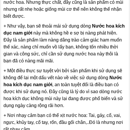
nước hoa. Nhưng thực chất, đây cũng là sản phẩm có mùi
nhưng rất nhẹ hoặc giống mùi cơ thể nên không thể nhận
biết được.
+ Như vậy, bạn sẽ thoải mái sử dụng dòng
Nước hoa kích
dục nam giới
này mà không hề e sợ bị nàng phát hiện.
Đây là sản phẩm làm nàng dâng trào cảm giác ham muốn
thể xác, nàng chỉ muốn vồ lấy bạn, không tốn nhiều thời
gian và công sức, chỉ cần sử dụng nước hoa này thôi là
bạn đã có nàng mãi mãi.
+ Một điều thực sự tuyệt vời bởi sản phẩm khi sử dụng sẽ
không để lại một dấu vết nào về việc sử dụng dòng
Nước
hoa kích dục nam giới
, an toàn tuyệt đối là điều bạn có
được khi sử dụng nó. Đây cũng là lý do vì sao dòng nước
hoa kích dục không mùi này lại đang được phổ biến và sử
dụng ngày càng rộng rãi hơn.
+ Nơi nhạy cảm bạn có thể xịt nước hoa: Tai, gáy, cổ, vai,
ngực, khủy tay, cổ tay, rốn, đầu gối chân,..Đó là nhưng nơi
rất nhạy cảm.