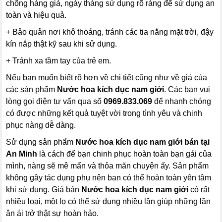
chống hàng giả, ngày tháng sử dụng rõ ràng để sử dụng an
toàn và hiệu quả.
+ Bảo quản nơi khô thoáng, tránh các tia nắng mặt trời, đậy
kín nắp thật kỹ sau khi sử dụng.
+ Tránh xa tầm tay của trẻ em.
Nếu bạn muốn biết rõ hơn về chi tiết cũng như về giá của
các sản phẩm
Nước hoa kích dục nam giới
. Các bạn vui
lòng gọi điện tư vấn qua số
0969.833.069
để nhanh chóng
có được những kết quả tuyệt vời trong tình yêu và chinh
phục nàng dễ dàng.
Sử dụng sản phẩm
Nước hoa kích dục nam giới
bán tại
An Minh
là cách để bạn chinh phục hoàn toàn bạn gái của
mình, nàng sẽ mê mẩn và thỏa mãn chuyện ấy. Sản phẩm
không gây tác dụng phụ nên bạn có thể hoàn toàn yên tâm
khi sử dụng. Giá bán
Nước hoa kích dục nam giới
có rất
nhiều loại, một lọ có thể sử dụng nhiều lần giúp những lần
ân ái trở thật sự hoàn hảo.