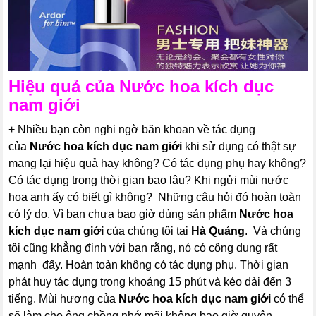
Hiệu quả của
Nước hoa kích dục
nam giới
+ Nhiều bạn còn nghi ngờ băn khoan về tác dụng
của
Nước hoa kích dục nam giới
khi sử dụng có thật sự
mang lại hiệu quả hay không? Có tác dụng phụ hay không?
Có tác dụng trong thời gian bao lâu? Khi ngửi mùi nước
hoa anh ấy có biết gì không? Những câu hỏi đó hoàn toàn
có lý do. Vì bạn chưa bao giờ dùng sản phẩm
Nước hoa
kích dục nam giới
của chúng tôi tại
Hà Quảng
. Và chúng
tôi cũng khẳng định với bạn rằng, nó có công dụng rất
mạnh đấy. Hoàn toàn không có tác dụng phụ. Thời gian
phát huy tác dụng trong khoảng 15 phút và kéo dài đến 3
tiếng. Mùi hương của
Nước hoa kích dục nam giới
có thể
sẽ làm cho ông chồng nhớ mãi không bao giờ quyên.