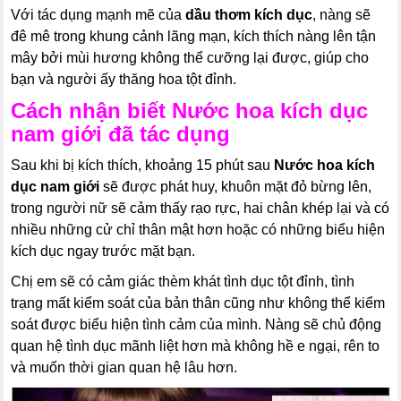
Với tác dụng mạnh mẽ của
dầu thơm kích dục
, nàng sẽ
đê mê trong khung cảnh lãng mạn, kích thích nàng lên tận
mây bởi mùi hương không thể cưỡng lại được, giúp cho
bạn và người ấy thăng hoa tột đỉnh.
Cách nhận biết
Nước hoa kích dục
nam giới
đã tác dụng
Sau khi bị kích thích, khoảng 15 phút sau
Nước hoa kích
dục nam giới
sẽ được phát huy, khuôn mặt đỏ bừng lên,
trong người nữ sẽ cảm thấy rạo rực, hai chân khép lại và có
nhiều những cử chỉ thân mật hơn hoặc có những biểu hiện
kích dục ngay trước mặt bạn.
Chị em sẽ có cảm giác thèm khát tình dục tột đỉnh, tình
trạng mất kiểm soát của bản thân cũng như không thể kiểm
soát được biểu hiện tình cảm của mình. Nàng sẽ chủ động
quan hệ tình dục mãnh liệt hơn mà không hề e ngại, rên to
và muốn thời gian quan hệ lâu hơn.