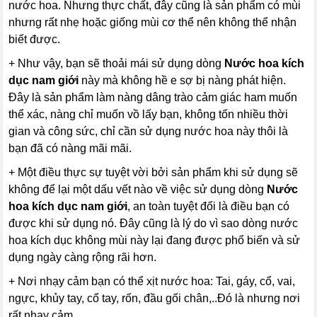
nước hoa. Nhưng thực chất, đây cũng là sản phẩm có mùi
nhưng rất nhẹ hoặc giống mùi cơ thể nên không thể nhận
biết được.
+ Như vậy, bạn sẽ thoải mái sử dụng dòng
Nước hoa kích
dục nam giới
này mà không hề e sợ bị nàng phát hiện.
Đây là sản phẩm làm nàng dâng trào cảm giác ham muốn
thể xác, nàng chỉ muốn vồ lấy bạn, không tốn nhiều thời
gian và công sức, chỉ cần sử dụng nước hoa này thôi là
bạn đã có nàng mãi mãi.
+ Một điều thực sự tuyệt vời bởi sản phẩm khi sử dụng sẽ
không để lại một dấu vết nào về việc sử dụng dòng
Nước
hoa kích dục nam giới
, an toàn tuyệt đối là điều bạn có
được khi sử dụng nó. Đây cũng là lý do vì sao dòng nước
hoa kích dục không mùi này lại đang được phổ biến và sử
dụng ngày càng rộng rãi hơn.
+ Nơi nhạy cảm bạn có thể xịt nước hoa: Tai, gáy, cổ, vai,
ngực, khủy tay, cổ tay, rốn, đầu gối chân,..Đó là nhưng nơi
rất nhạy cảm.