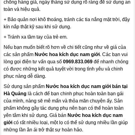
chống hàng giả, ngày tháng sử dụng rõ ràng để sử dụng an
toàn và hiệu quả.
+ Bảo quản nơi khô thoáng, tránh các tia nắng mặt trời, đậy
kín nắp thật kỹ sau khi sử dụng.
+ Tránh xa tầm tay của trẻ em.
Nếu bạn muốn biết rõ hơn về chi tiết cũng như về giá của
các sản phẩm
Nước hoa kích dục nam giới
. Các bạn vui
lòng gọi điện tư vấn qua số
0969.833.069
để nhanh chóng
có được những kết quả tuyệt vời trong tình yêu và chinh
phục nàng dễ dàng.
Sử dụng sản phẩm
Nước hoa kích dục nam giới
bán tại
Hà Quảng
là cách để bạn chinh phục hoàn toàn bạn gái
của mình, nàng sẽ mê mẩn và thỏa mãn chuyện ấy. Sản
phẩm không gây tác dụng phụ nên bạn có thể hoàn toàn
yên tâm khi sử dụng. Giá bán
Nước hoa kích dục nam
giới
có rất nhiều loại, một lọ có thể sử dụng nhiều lần giúp
những lần ân ái trở thật sự hoàn hảo.