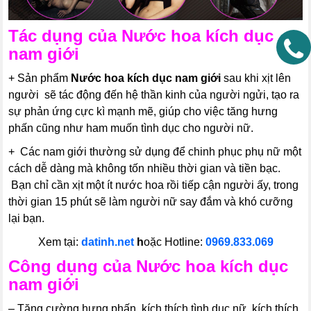
Tác dụng của
Nước hoa kích dục
nam giới
+ Sản phẩm
Nước hoa kích dục nam giới
sau khi xịt lên
người sẽ tác động đến hệ thần kinh của người ngửi, tạo ra
sự phản ứng cực kì mạnh mẽ, giúp cho việc tăng hưng
phấn cũng như ham muốn tình dục cho người nữ.
+ Các nam giới thường sử dụng để chinh phục phụ nữ một
cách dễ dàng mà không tốn nhiều thời gian và tiền bạc.
Bạn chỉ cần xịt một ít nước hoa rồi tiếp cận người ấy, trong
thời gian 15 phút sẽ làm người nữ say đắm và khó cưỡng
lại bạn.
Xem tại:
datinh.net
h
oặc Hotline:
0969.833.069
Công dụng của
Nước hoa kích dục
nam giới
– Tăng cường hưng phấn, kích thích tình dục nữ, kích thích