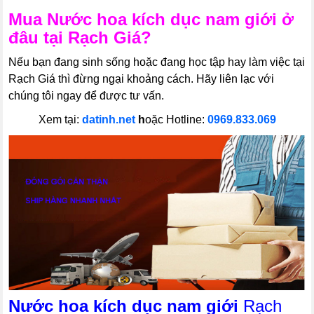
Mua
Nước hoa kích dục nam giới
ở
đâu tại Rạch Giá?
Nếu bạn đang sinh sống hoặc đang học tập hay làm việc tại
Rạch Giá thì đừng ngại khoảng cách. Hãy liên lạc với
chúng tôi ngay để được tư vấn.
Xem tại:
datinh.net
h
oặc Hotline:
0969.833.069
Nước hoa kích dục nam giới
Rạch