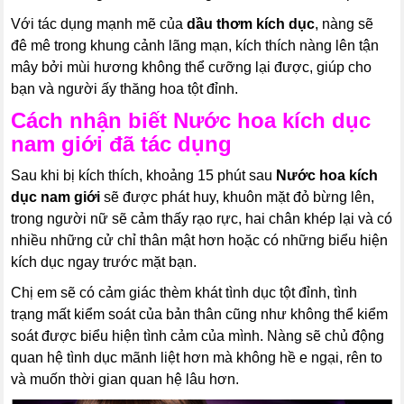
Với tác dụng mạnh mẽ của
dầu thơm kích dục
, nàng sẽ
đê mê trong khung cảnh lãng mạn, kích thích nàng lên tận
mây bởi mùi hương không thể cưỡng lại được, giúp cho
bạn và người ấy thăng hoa tột đỉnh.
Cách nhận biết
Nước hoa kích dục
nam giới
đã tác dụng
Sau khi bị kích thích, khoảng 15 phút sau
Nước hoa kích
dục nam giới
sẽ được phát huy, khuôn mặt đỏ bừng lên,
trong người nữ sẽ cảm thấy rạo rực, hai chân khép lại và có
nhiều những cử chỉ thân mật hơn hoặc có những biểu hiện
kích dục ngay trước mặt bạn.
Chị em sẽ có cảm giác thèm khát tình dục tột đỉnh, tình
trạng mất kiểm soát của bản thân cũng như không thể kiểm
soát được biểu hiện tình cảm của mình. Nàng sẽ chủ động
quan hệ tình dục mãnh liệt hơn mà không hề e ngại, rên to
và muốn thời gian quan hệ lâu hơn.