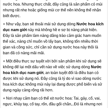
nước hoa. Nhưng thực chất, đây cũng là sản phẩm có mùi
nhưng rất nhẹ hoặc giống mùi cơ thể nên không thể nhận
biết được.
+ Như vậy, bạn sẽ thoải mái sử dụng dòng
Nước hoa kích
dục nam giới
này mà không hề e sợ bị nàng phát hiện.
Đây là sản phẩm làm nàng dâng trào cảm giác ham muốn
thể xác, nàng chỉ muốn vồ lấy bạn, không tốn nhiều thời
gian và công sức, chỉ cần sử dụng nước hoa này thôi là
bạn đã có nàng mãi mãi.
+ Một điều thực sự tuyệt vời bởi sản phẩm khi sử dụng sẽ
không để lại một dấu vết nào về việc sử dụng dòng
Nước
hoa kích dục nam giới
, an toàn tuyệt đối là điều bạn có
được khi sử dụng nó. Đây cũng là lý do vì sao dòng nước
hoa kích dục không mùi này lại đang được phổ biến và sử
dụng ngày càng rộng rãi hơn.
+ Nơi nhạy cảm bạn có thể xịt nước hoa: Tai, gáy, cổ, vai,
ngực, khủy tay, cổ tay, rốn, đầu gối chân,..Đó là nhưng nơi