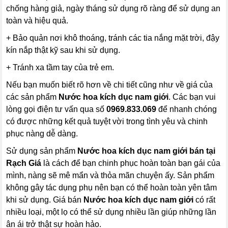
chống hàng giả, ngày tháng sử dụng rõ ràng để sử dụng an
toàn và hiệu quả.
+ Bảo quản nơi khô thoáng, tránh các tia nắng mặt trời, đậy
kín nắp thật kỹ sau khi sử dụng.
+ Tránh xa tầm tay của trẻ em.
Nếu bạn muốn biết rõ hơn về chi tiết cũng như về giá của
các sản phẩm
Nước hoa kích dục nam giới
. Các bạn vui
lòng gọi điện tư vấn qua số
0969.833.069
để nhanh chóng
có được những kết quả tuyệt vời trong tình yêu và chinh
phục nàng dễ dàng.
Sử dụng sản phẩm
Nước hoa kích dục nam giới
bán tại
Rạch Giá
là cách để bạn chinh phục hoàn toàn bạn gái của
mình, nàng sẽ mê mẩn và thỏa mãn chuyện ấy. Sản phẩm
không gây tác dụng phụ nên bạn có thể hoàn toàn yên tâm
khi sử dụng. Giá bán
Nước hoa kích dục nam giới
có rất
nhiều loại, một lọ có thể sử dụng nhiều lần giúp những lần
ân ái trở thật sự hoàn hảo.