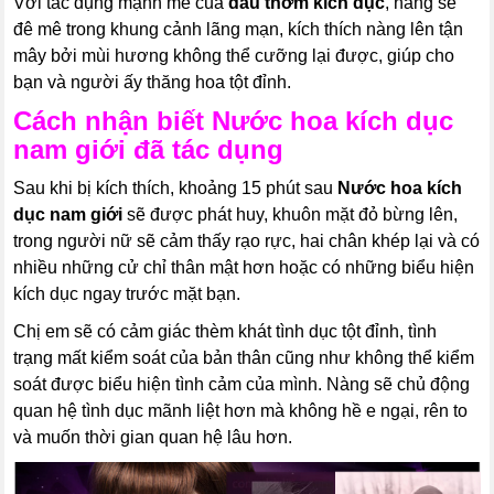
Với tác dụng mạnh mẽ của
dầu thơm kích dục
, nàng sẽ
đê mê trong khung cảnh lãng mạn, kích thích nàng lên tận
mây bởi mùi hương không thể cưỡng lại được, giúp cho
bạn và người ấy thăng hoa tột đỉnh.
Cách nhận biết
Nước hoa kích dục
nam giới
đã tác dụng
Sau khi bị kích thích, khoảng 15 phút sau
Nước hoa kích
dục nam giới
sẽ được phát huy, khuôn mặt đỏ bừng lên,
trong người nữ sẽ cảm thấy rạo rực, hai chân khép lại và có
nhiều những cử chỉ thân mật hơn hoặc có những biểu hiện
kích dục ngay trước mặt bạn.
Chị em sẽ có cảm giác thèm khát tình dục tột đỉnh, tình
trạng mất kiểm soát của bản thân cũng như không thể kiểm
soát được biểu hiện tình cảm của mình. Nàng sẽ chủ động
quan hệ tình dục mãnh liệt hơn mà không hề e ngại, rên to
và muốn thời gian quan hệ lâu hơn.