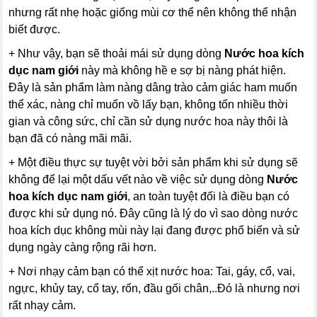
nhưng rất nhẹ hoặc giống mùi cơ thể nên không thể nhận
biết được.
+ Như vậy, bạn sẽ thoải mái sử dụng dòng
Nước hoa kích
dục nam giới
này mà không hề e sợ bị nàng phát hiện.
Đây là sản phẩm làm nàng dâng trào cảm giác ham muốn
thể xác, nàng chỉ muốn vồ lấy bạn, không tốn nhiều thời
gian và công sức, chỉ cần sử dụng nước hoa này thôi là
bạn đã có nàng mãi mãi.
+ Một điều thực sự tuyệt vời bởi sản phẩm khi sử dụng sẽ
không để lại một dấu vết nào về việc sử dụng dòng
Nước
hoa kích dục nam giới
, an toàn tuyệt đối là điều bạn có
được khi sử dụng nó. Đây cũng là lý do vì sao dòng nước
hoa kích dục không mùi này lại đang được phổ biến và sử
dụng ngày càng rộng rãi hơn.
+ Nơi nhạy cảm bạn có thể xịt nước hoa: Tai, gáy, cổ, vai,
ngực, khủy tay, cổ tay, rốn, đầu gối chân,..Đó là nhưng nơi
rất nhạy cảm.