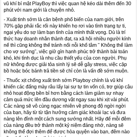
vũ khí bí mật PlayBoy thì việc quan hệ kéo dài thêm đến 30
phút với nam giới là chuyện nhỏ.
- Xuất tinh sớm là căn bệnh phổ biến của nam giới, trên
70% gặp phải rắc rối này khiến họ rơi vào tình trạng tự ti,
ngại yêu do sợ làm bạn tình của mình thất vọng. Dù là trí
thức hay doanh nhân thành đạt, ra xã hội nhiều người kính
nể thì cũng không thể tránh nổi nỗi khổ tâm " Không thể làm
cho vợ sướng", việc giữ gìn hạnh phúc trở thành bài toán
khó, khi tình dục là nhu cầu thiết yếu của con người. Phụ
nữ không được giải tỏa sinh lý sẽ dễ gây stress, việc cặp
bồ hoặc bóc bánh trả tiền sẽ chỉ còn là vấn đề sớm muộn.
- Thuốc xịt chống xuất tinh sớm Playboy chính là vũ khí
khiến các đấng mày râu lấy lại sự tự tin vốn có, trợ giúp cậu
nhỏ hoạt động bền bỉ hơn bằng cách làm giảm sự nhạy
cảm quá mức lên đầu dương vật ngay sau khi xịt vài phút.
Các nàng sẽ vô cùng ngạc nhiên về phong độ ngời ngời
của bạn, hãy từ từ tận hưởng cảm giác khoái lạc và đưa
nàng lên đỉnh một cách sung sướng nhất. Hãy để mỗi đêm
của nàng đều trở thành một kỷ niệm đáng nhớ, nàng sẽ
không thể đợi thêm để được hòa quyện vào bạn, đêm nào