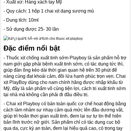
- Xuất xứ: Hàng xách tay Mỹ
- Quy cách: 1 hộp 1 chai xịt dạng sương mù
- Dung tích: 10ml
- Sử dụng được 25- 30 lần
Đặc điểm nổi bật
- Thuốc xịt chống xuất tinh sớm Playboy là sản phẩm hỗ trợ
nam giới gặp phải bệnh xuất tinh sớm, có tác dụng tức thì,
giúp đàn ông kéo dài thời gian quan hệ trên 30 phút để
nàng cùng đạt khoái cảm, đôi lứa hạnh phúc trọn vẹn. Chai
xịt PlayBoy dùng cho nam chính hãng được nhập khẩu từ
Mỹ, đây là sản phẩm vô cùng tiện lợi, cách trị xuất tinh sớm
tại nhà mà không cần phải đi đâu điều trị.
- Chai xịt Playboy có bán toàn quốc cơ chế hoạt động bằng
cách làm nhảm sự nhạy cảm quá mức lên đầu dương vật,
giúp trì hoãn thơi gian xuất tinh, đem lại sự tự tin thể hiện
bản lĩnh trước nữ giới. Sản phẩm chỉ có tác dụng cục bộ
qua da, cực kỳ an toàn, đem lại hiệu quả cao, có trong tay