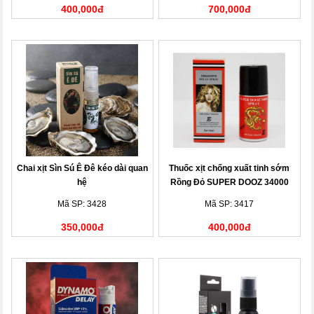
400,000đ
700,000đ
Chai xịt Sìn Sú Ê Đê kéo dài quan
Thuốc xịt chống xuất tinh sớm
hệ
Rồng Đỏ SUPER DOOZ 34000
SPRAY của Đức
Mã SP: 3428
Mã SP: 3417
350,000đ
400,000đ