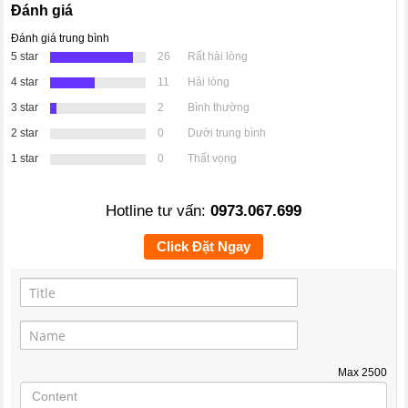
Đánh giá
Đánh giá trung bình
5 star
26
Rất hài lòng
4 star
11
Hài lòng
3 star
2
Bình thường
2 star
0
Dưới trung bình
1 star
0
Thất vọng
Hotline tư vấn:
0973.067.699
Click Đặt Ngay
Max
2500