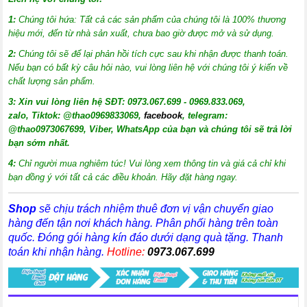
1:
Chúng tôi hứa: Tất cả các sản phẩm của chúng tôi là 100% thương
hiệu mới, đến từ nhà sản xuất, chưa bao giờ được mở và sử dụng.
2:
Chúng tôi sẽ để lại phản hồi tích cực sau khi nhận được thanh toán.
Nếu bạn có bất kỳ câu hỏi nào, vui lòng liên hệ với chúng tôi ý kiến về
chất lượng sản phẩm.
3:
X
in vui lòng liên hệ SĐT: 0973.067.699 - 0969.833.069,
zalo, Tiktok: @thao0969833069,
facebook
, telegram:
@thao0973067699
, Viber, WhatsApp của bạn và chúng tôi sẽ trả lời
bạn sớm nhất.
4:
Chỉ người mua nghiêm túc! Vui lòng xem thông tin và giá cả chỉ khi
bạn đồng ý với tất cả các điều khoản. Hãy đặt hàng ngay.
Shop
sẽ chịu trách nhiệm thuê đơn vị vận chuyển giao
hàng đến tận nơi khách hàng
. Phân phối hàng trên toàn
quốc. Đóng gói hàng kín đáo dưới dạng quà tặng. Thanh
toán khi nhận hàng.
Hotline:
0973.067.699