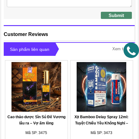
Submit
Customer Reviews
Xem tất cả
Sản phẩm liên quan
Cao thảo dược Sìn Sú Đế Vương
Xịt Bamboo Delay Spray 12ml:
lâu ra – Vợ ấm lòng
Tuyệt Chiêu Yêu Không Nghỉ –
Khiến Nàng Mê Tít Cả Đêm
Mã SP: 3475
Mã SP: 3473