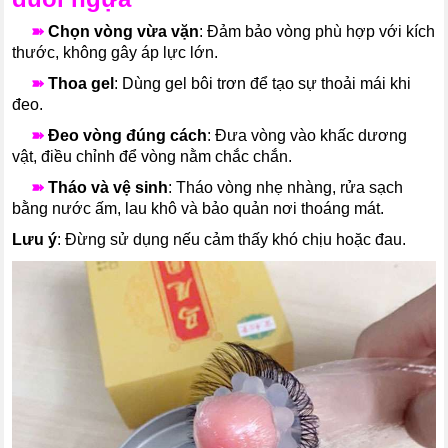
---
➽
Chọn vòng vừa vặn
: Đảm bảo vòng phù hợp với kích
thước, không gây áp lực lớn.
---
➽
Thoa gel
: Dùng gel bôi trơn để tạo sự thoải mái khi
đeo.
---
➽
Đeo vòng đúng cách
: Đưa vòng vào khấc dương
vật, điều chỉnh để vòng nằm chắc chắn.
---
➽
Tháo và vệ sinh
: Tháo vòng nhẹ nhàng, rửa sạch
bằng nước ấm, lau khô và bảo quản nơi thoáng mát.
Lưu ý
: Đừng sử dụng nếu cảm thấy khó chịu hoặc đau.