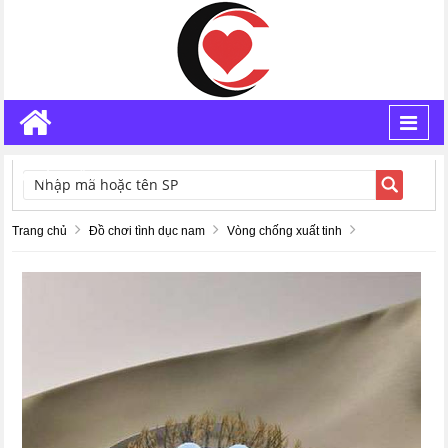
Toggl
navig
TÌM KIẾM
Trang chủ
Đồ chơi tình dục nam
Vòng chống xuất tinh