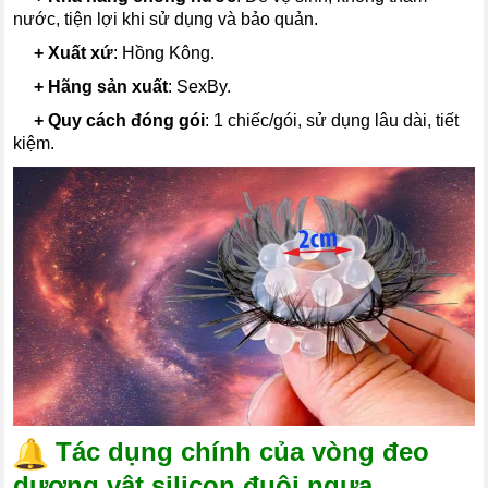
nước, tiện lợi khi sử dụng và bảo quản.
---
+
Xuất xứ
: Hồng Kông.
---
+
Hãng sản xuất
: SexBy.
---
+
Quy cách đóng gói
: 1 chiếc/gói, sử dụng lâu dài, tiết
kiệm.
Tác dụng chính của vòng đeo
dương vật silicon đuôi ngựa