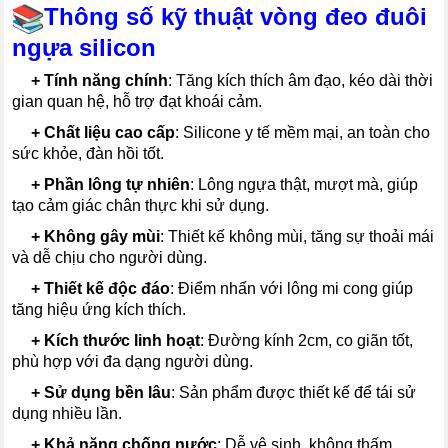
Thông số kỹ thuật vòng đeo đuôi
ngựa silicon
---
+ Tính năng chính
: Tăng kích thích âm đạo, kéo dài thời
gian quan hệ, hỗ trợ đạt khoái cảm.
---
+
Chất liệu cao cấp
: Silicone y tế mềm mại, an toàn cho
sức khỏe, đàn hồi tốt.
---
+
Phần lông tự nhiên
: Lông ngựa thật, mượt mà, giúp
tạo cảm giác chân thực khi sử dụng.
---
+
Không gây mùi
: Thiết kế không mùi, tăng sự thoải mái
và dễ chịu cho người dùng.
---
+
Thiết kế độc đáo
: Điểm nhấn với lông mi cong giúp
tăng hiệu ứng kích thích.
---
+
Kích thước linh hoạt
: Đường kính 2cm, co giãn tốt,
phù hợp với đa dạng người dùng.
---
+
Sử dụng bền lâu
: Sản phẩm được thiết kế để tái sử
dụng nhiều lần.
---
+
Khả năng chống nước
: Dễ vệ sinh, không thấm