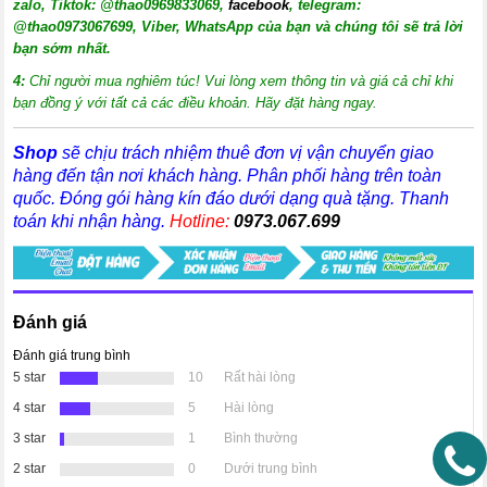
zalo, Tiktok: @thao0969833069,
facebook
, telegram:
@thao0973067699
, Viber, WhatsApp của bạn và chúng tôi sẽ trả lời
bạn sớm nhất.
4:
Chỉ người mua nghiêm túc! Vui lòng xem thông tin và giá cả chỉ khi
bạn đồng ý với tất cả các điều khoản. Hãy đặt hàng ngay.
Shop
sẽ chịu trách nhiệm thuê đơn vị vận chuyển giao
hàng đến tận nơi khách hàng
. Phân phối hàng trên toàn
quốc. Đóng gói hàng kín đáo dưới dạng quà tặng. Thanh
toán khi nhận hàng.
Hotline:
0973.067.699
Đánh giá
Đánh giá trung bình
5 star
10
Rất hài lòng
4 star
5
Hài lòng
3 star
1
Bình thường
2 star
0
Dưới trung bình