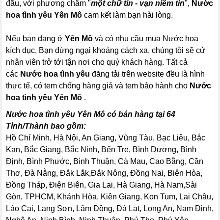
đầu, với phương châm "
một chữ tín - vạn niềm tin
",
Nước
hoa tình yêu
Yên Mô
cam kết làm bạn hài lòng.
Nếu bạn đang ở
Yên Mô
và có nhu cầu mua Nước hoa
kích dục, Bạn đừng ngại khoảng cách xa, chúng tôi sẽ cử
nhân viên trở tới tận nơi cho quý khách hàng. Tất cả
các
Nước hoa tình yêu
đăng tải trên website đều là hình
thực tế, có tem chống hàng giả và tem bảo hành cho
Nước
hoa tình yêu
Yên Mô
.
Nước hoa tình yêu Yên Mô có bán hàng tại 64
Tỉnh/Thành bao gồm:
Hồ Chí Minh, Hà Nội, An Giang, Vũng Tàu, Bạc Liêu, Bắc
Kạn, Bắc Giang, Bắc Ninh, Bến Tre, Bình Dương, Bình
Định, Bình Phước, Bình Thuận, Cà Mau, Cao Bằng, Cần
Thơ, Đà Nẵng, Đắk Lắk,Đắk Nông, Đồng Nai, Biên Hòa,
Đồng Tháp, Điện Biên, Gia Lai, Hà Giang, Hà Nam,Sài
Gòn, TPHCM, Khánh Hòa, Kiên Giang, Kon Tum, Lai Châu,
Lào Cai, Lạng Sơn, Lâm Đồng, Đà Lạt, Long An, Nam Định,