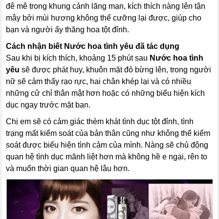
đê mê trong khung cảnh lãng mạn, kích thích nàng lên tận
mây bởi mùi hương không thể cưỡng lại được, giúp cho
bạn và người ấy thăng hoa tột đỉnh.
Cách nhận biết
Nước hoa tình yêu
đã tác dụng
Sau khi bị kích thích, khoảng 15 phút sau
Nước hoa tình
yêu
sẽ được phát huy, khuôn mặt đỏ bừng lên, trong người
nữ sẽ cảm thấy rạo rực, hai chân khép lại và có nhiều
những cử chỉ thân mật hơn hoặc có những biểu hiện kích
dục ngay trước mặt bạn.
Chị em sẽ có cảm giác thèm khát tình dục tột đỉnh, tình
trạng mất kiểm soát của bản thân cũng như không thể kiểm
soát được biểu hiện tình cảm của mình. Nàng sẽ chủ động
quan hệ tình dục mãnh liệt hơn mà không hề e ngại, rên to
và muốn thời gian quan hệ lâu hơn.