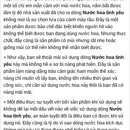
một số chị em mẫn cảm với mùi nước hoa, nắm bắt được
tâm lý đó nhà sản xuất đã cho ra dòng
Nước hoa tình yêu
không mùi là sự chọn lựa của cánh mày râu. Đây là một
sản phẩm được bào chế đặc biệt khiến người hít vào
không thể biết được bạn đang dùng nước hoa. Nhưng thực
chất, đây cũng là sản phẩm có mùi nhưng rất nhẹ hoặc
giống mùi cơ thể nên không thể nhận biết được.
+ Như vậy, bạn sẽ thoải mái sử dụng dòng
Nước hoa tình
yêu
này mà không hề e sợ bị nàng phát hiện. Đây là sản
phẩm làm nàng dâng trào cảm giác ham muốn thể xác,
nàng chỉ muốn vồ lấy bạn, không tốn nhiều thời gian và
công sức, chỉ cần sử dụng nước hoa này thôi là bạn đã có
nàng mãi mãi.
+ Một điều thực sự tuyệt vời bởi sản phẩm khi sử dụng sẽ
không để lại một dấu vết nào về việc sử dụng dòng
Nước
hoa tình yêu
, an toàn tuyệt đối là điều bạn có được khi sử
dụng nó. Đây cũng là lý do vì sao dòng nước hoa kích dục
không mùi này lại đang được phổ biến và sử dụng ngày