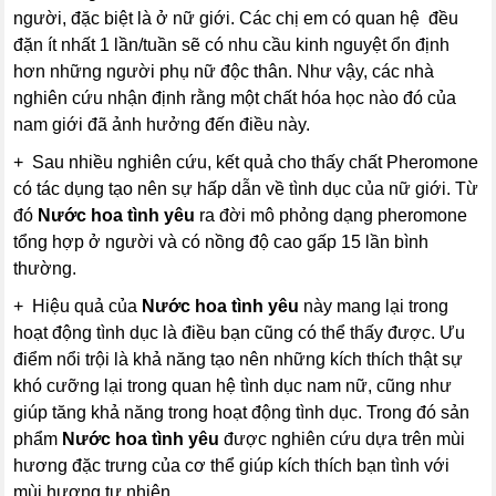
người, đặc biệt là ở nữ giới. Các chị em có quan hệ đều
đặn ít nhất 1 lần/tuần sẽ có nhu cầu kinh nguyệt ổn định
hơn những người phụ nữ độc thân. Như vậy, các nhà
nghiên cứu nhận định rằng một chất hóa học nào đó của
nam giới đã ảnh hưởng đến điều này.
+ Sau nhiều nghiên cứu, kết quả cho thấy chất Pheromone
có tác dụng tạo nên sự hấp dẫn về tình dục của nữ giới. Từ
đó
Nước hoa tình yêu
ra đời mô phỏng dạng pheromone
tổng hợp ở người và có nồng độ cao gấp 15 lần bình
thường.
+ Hiệu quả của
Nước hoa tình yêu
này mang lại trong
hoạt động tình dục là điều bạn cũng có thể thấy được. Ưu
điểm nổi trội là khả năng tạo nên những kích thích thật sự
khó cưỡng lại trong quan hệ tình dục nam nữ, cũng như
giúp tăng khả năng trong hoạt động tình dục. Trong đó sản
phẩm
Nước hoa tình yêu
được nghiên cứu dựa trên mùi
hương đặc trưng của cơ thể giúp kích thích bạn tình với
mùi hương tự nhiên.