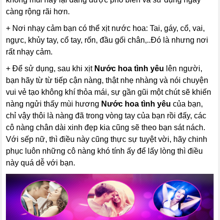
càng rộng rãi hơn.
+ Nơi nhạy cảm bạn có thể xịt nước hoa: Tai, gáy, cổ, vai,
ngực, khủy tay, cổ tay, rốn, đầu gối chân,..Đó là nhưng nơi
rất nhạy cảm.
+ Để sử dụng, sau khi xịt
Nước hoa tình yêu
lên người,
bạn hãy từ từ tiếp cận nàng, thật nhẹ nhàng và nói chuyện
vui vẻ tạo không khí thỏa mái, sự gần gũi một chút sẽ khiến
nàng ngửi thấy mùi hương
Nước hoa tình yêu
của bạn,
chỉ vậy thôi là nàng đã trong vòng tay của bạn rồi đấy, các
cô nàng chân dài xinh đẹp kia cũng sẽ theo bạn sát nách.
Với sếp nữ, thì điều này cũng thực sự tuyệt vời, hãy chinh
phục luôn những cô nàng khó tính ấy để lấy lòng thì điều
này quá dễ với bạn.