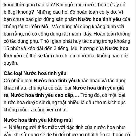
trong thời gian bao lâu? Khi ngửi mùi nước hoa cô ấy có
biết gì không? Những câu hỏi đó hoàn toàn có lý do. Vì
bạn chưa bao giờ dùng sản phẩm
Nước hoa tình yêu
của
chúng tôi tại
Yên Mô
. Và chúng tôi cũng khẳng định với
bạn rằng, nó có công dụng rất mạnh đấy. Hoàn toàn không
có tác dụng phụ. Thời gian phát huy tác dụng trong khoảng
15 phút và kéo dài đến 3 tiếng. Mùi hương của
Nước hoa
tình yêu
có thể sẽ làm cho chị em nhớ mãi không bao giờ
quyên.
Các loại
Nước hoa tình yêu
Có nhiều loại
Nước hoa tình yêu
khác nhau và tác dụng
khác nhau, chúng ta có các loại
Nước hoa tình yêu
giá
rẻ
,
Nước hoa tình yêu
cao cấp
,… Trong đó, có một loại
nước hoa được sử dụng thật nhiều là dầu thơm kích dục
không mùi. Ta cùng xem nha!
Nước hoa tình yêu
không mùi
+ Nhiều người thắc mắc với đặc tính của nước hoa như
vậy, khi sử dụng sẽ dễ bị đối phương phát hiện ra, hoặc có