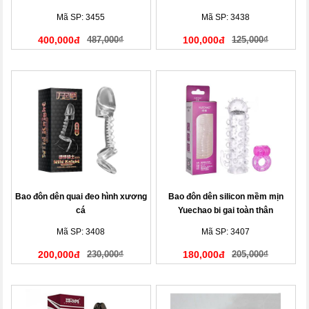
Ngây
Mã SP: 3455
Mã SP: 3438
400,000đ
487,000₫
100,000đ
125,000₫
Bao đôn dên quai đeo hình xương
Bao đôn dên silicon mềm mịn
cá
Yuechao bi gai toàn thân
Mã SP: 3408
Mã SP: 3407
200,000đ
230,000₫
180,000đ
205,000₫