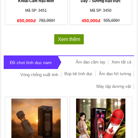
Khoái Cảm Hậu Môn
Dây – Sướng Rạo Rực
Mã SP: 3451
Mã SP: 3450
650,000đ
792,000₫
450,000đ
555,000₫
Xem thêm
Âm đạo cầm tay
Xem tất cả
Đồ chơi tình dục nam
Búp bê tình dục
Âm đạo hít tường
Vòng chống xuất tinh
Máy tập dương vật