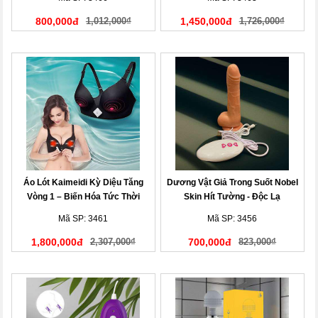
800,000đ
1,012,000₫
1,450,000đ
1,726,000₫
Áo Lót Kaimeidi Kỳ Diệu Tăng
Dương Vật Giả Trong Suốt Nobel
Vòng 1 – Biến Hóa Tức Thời
Skin Hít Tường - Độc Lạ
Mã SP: 3461
Mã SP: 3456
1,800,000đ
2,307,000₫
700,000đ
823,000₫