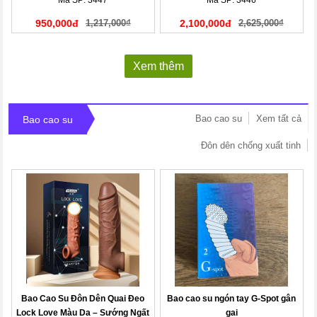
Mã SP: 3447
Mã SP: 3446
950,000đ
1,217,000₫
2,100,000đ
2,625,000₫
Xem thêm
Bao cao su
Xem tất cả
Bao cao su
Đôn dên chống xuất tinh
Bao Cao Su Đôn Dên Quai Đeo
Bao cao su ngón tay G-Spot gân
Lock Love Màu Da – Sướng Ngất
gai