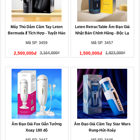
Máy Thủ Dâm Cầm Tay Leten
Leten RetracTable Âm Đạo Giả
Bermuda 💃 Tích Hợp - Tuyệt Hảo
Nhật Bản Chính Hãng - Độc Lạ
Chân Thực!
Mã SP: 3459
Mã SP: 3457
2,500,000đ
3,164,000₫
1,500,000đ
1,923,000₫
Âm Đạo Giả Fox Gắn Tường
Âm Đạo Giả Cầm Tay Star Wars
Xoay 180 độ
Rung-Hút-Xoáy