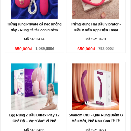
Trứng rung Private cá heo không
Trứng Rung Hai Đầu Vibrator -
dây - Rung 'tê tái' con bướm
Điều Khiển App Điện Thoại
vàng
Mã SP: 3474
Mã SP: 3470
850,000đ
1,089,000₫
650,000đ
792,000₫
Egg Rung 2 Đầu Durex Play 12
Svakom CiCi - Que Rung Điểm G
Chế Độ – Vợ “Gào” Vì Phê
Mẫu Mới, Phê Như Con Tê Tê
Mã SP: 3466
Mã SP: 3463