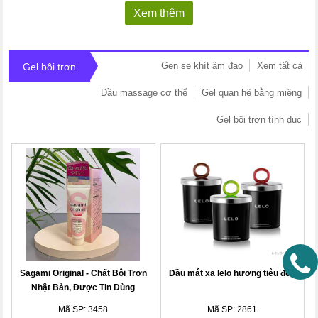
Xem thêm
Gen se khít âm đạo
Xem tất cả
Gel bôi trơn
Dầu massage cơ thể
Gel quan hệ bằng miệng
Gel bôi trơn tình dục
Sagami Original - Chất Bôi Trơn
Dầu mát xa lelo hương tiêu đen
Nhật Bản, Được Tin Dùng
Mã SP: 3458
Mã SP: 2861