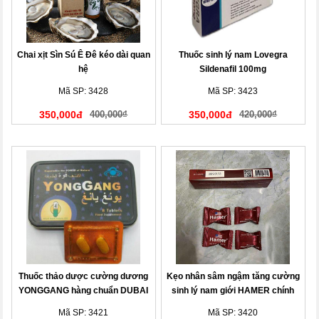
Chai xịt Sìn Sú Ê Đê kéo dài quan
Thuốc sinh lý nam Lovegra
hệ
Sildenafil 100mg
Mã SP: 3428
Mã SP: 3423
350,000đ
400,000₫
350,000đ
420,000₫
Thuốc thảo dược cường dương
Kẹo nhân sâm ngậm tăng cường
YONGGANG hàng chuẩn DUBAI
sinh lý nam giới HAMER chính
hãng
Mã SP: 3421
Mã SP: 3420