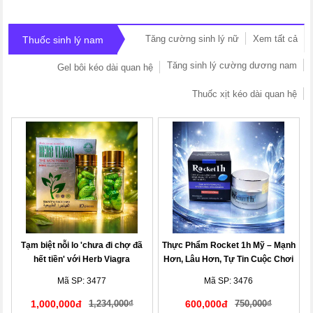
Tăng cường sinh lý nữ
Xem tất cả
Thuốc sinh lý nam
Tăng sinh lý cường dương nam
Gel bôi kéo dài quan hệ
Thuốc xịt kéo dài quan hệ
Tạm biệt nỗi lo 'chưa đi chợ đã
Thực Phẩm Rocket 1h Mỹ – Mạnh
hết tiền' với Herb Viagra
Hơn, Lâu Hơn, Tự Tin Cuộc Chơi
Mã SP: 3477
Mã SP: 3476
1,000,000đ
1,234,000₫
600,000đ
750,000₫