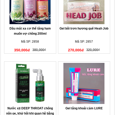
Dầu mát xa cơ thể tăng ham
Gel bôi trơn hương quế Heah Job
muốn vợ chồng 200ml
Mã SP: 2858
Mã SP: 2857
350,000đ
380,000₫
270,000đ
320,000₫
Nước xịt DEEP THROAT chống
Gel tăng khoái cảm LURE
nôn ọe, khử hôi khi quan hệ bằng